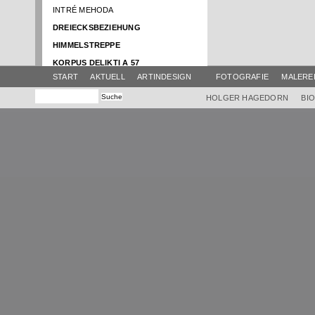
INTRÉ MEHODA
DREIECKSBEZIEHUNG
HIMMELSTREPPE
KORPUS DELIKTI A 57
START
AKTUELL
ARTINDESIGN
FOTOGRAFIE
MALERE
NACHT DER MYSTIK
SCHATTENBOOT
HOLGER HAGEDORN
BI
RENTRÉE
ATELIER AKTUELL
BRUNNENTISCH
HIMMEL
SWING
AMPHITRIBÜHNE
EINBOOT
GLOCKENTISCH
EUROPA IM FLUSS
VIER ELEMENTE
KLANG-FARB-TURM
HIMMEL KRAMERMUSEUM