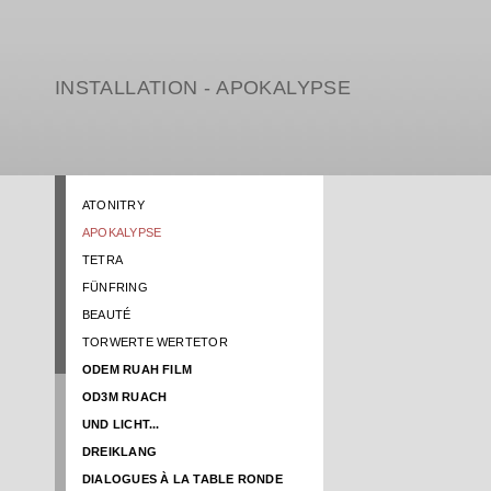
INSTALLATION - APOKALYPSE
ATONITRY
APOKALYPSE
TETRA
FÜNFRING
BEAUTÉ
TORWERTE WERTETOR
ODEM RUAH FILM
OD3M RUACH
UND LICHT...
DREIKLANG
DIALOGUES À LA TABLE RONDE