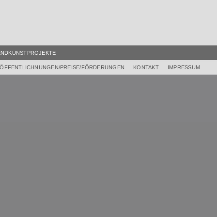
ENDKUNSTPROJEKTE
ÖFFENTLICHNUNGEN/PREISE/FÖRDERUNGEN
KONTAKT
IMPRESSUM