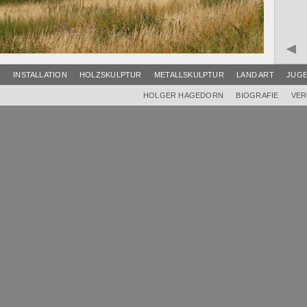
I
INSTALLATION
HOLZSKULPTUR
METALLSKULPTUR
LAND ART
JUG
HOLGER HAGEDORN
BIOGRAFIE
VER