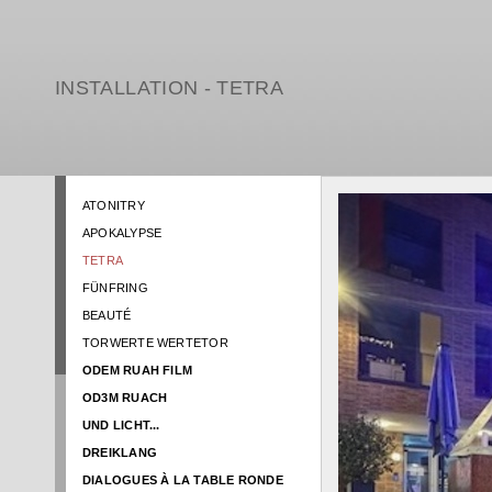
INSTALLATION - TETRA
ATONITRY
APOKALYPSE
TETRA
FÜNFRING
BEAUTÉ
TORWERTE WERTETOR
ODEM RUAH FILM
OD3M RUACH
UND LICHT...
DREIKLANG
DIALOGUES À LA TABLE RONDE