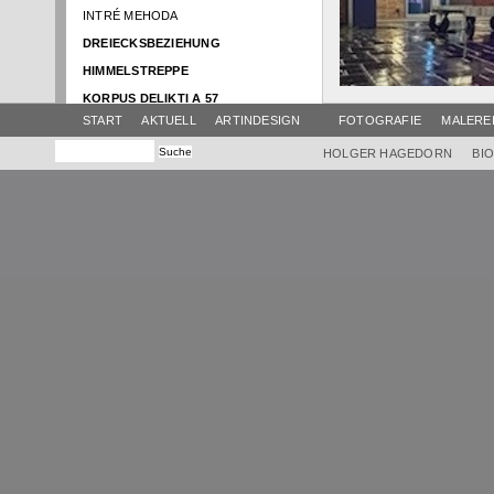
INTRÉ MEHODA
DREIECKSBEZIEHUNG
HIMMELSTREPPE
KORPUS DELIKTI A 57
START
AKTUELL
ARTINDESIGN
FOTOGRAFIE
MALERE
NACHT DER MYSTIK
SCHATTENBOOT
HOLGER HAGEDORN
BI
RENTRÉE
ATELIER AKTUELL
BRUNNENTISCH
HIMMEL
SWING
AMPHITRIBÜHNE
EINBOOT
GLOCKENTISCH
EUROPA IM FLUSS
VIER ELEMENTE
KLANG-FARB-TURM
HIMMEL KRAMERMUSEUM